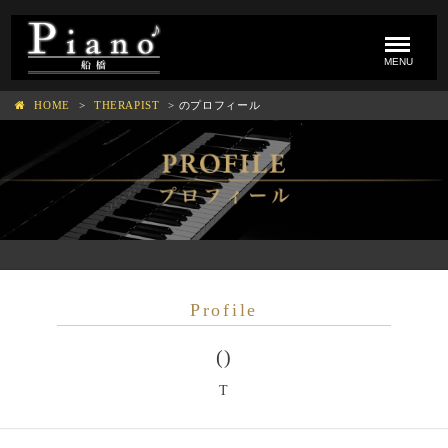
toggle
navigati
MENU
HOME
THERAPIST
のプロフィール
Profile
()
T