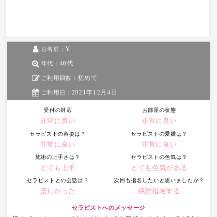
Y
お名前：
40代
年代：
初めて
ご利用回数：
2021年12月4日
ご利用日：
受付の対応
お部屋の状態
非常に良い
非常に良い
セラピストの容姿は？
セラピストの愛嬌は？
非常に良い
非常に良い
施術の上手さは？
セラピストの色気は？
とても上手
とても色気がある
セラピストとの会話は？
次回も指名したいと思いましたか？
楽しかった
絶対指名する
セラピストへのメッセージ