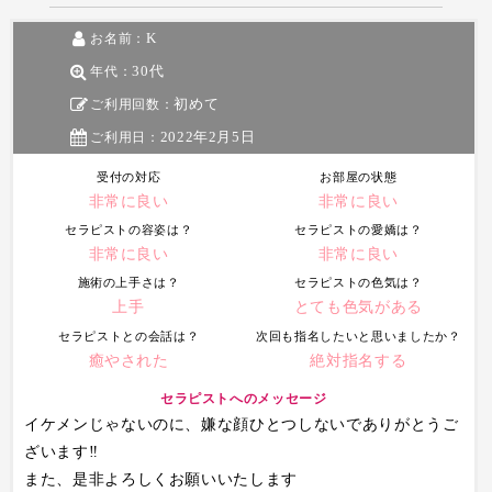
K
お名前：
30代
年代：
初めて
ご利用回数：
2022年2月5日
ご利用日：
受付の対応
お部屋の状態
非常に良い
非常に良い
セラピストの容姿は？
セラピストの愛嬌は？
非常に良い
非常に良い
施術の上手さは？
セラピストの色気は？
上手
とても色気がある
セラピストとの会話は？
次回も指名したいと思いましたか？
癒やされた
絶対指名する
セラピストへのメッセージ
イケメンじゃないのに、嫌な顔ひとつしないでありがとうご
ざいます‼️
また、是非よろしくお願いいたします